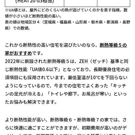
(HEAT20 G3相当)
※UA値とは、屋外にどのくらいの熱が逃げていくのかを表す指標。数
値が小さいほど断熱性能の高い。
表の値は地域区分４（宮城県・福島県・山形県・栃木県・新潟県・長野
県）での数値。
これから断熱性の高い住宅を選びたいのなら、
断熱等級５の
家がおすすめ
です。
2022年に新設された断熱等級５は、ZEH（ゼッチ）基準と同
じ断熱性能「UA値0.6以下」となっており、長期優良住宅の必
須項目にも採用されています。最低室温が10℃を下回らない
ようになっているので、今までの住宅でよくあった「キッチ
ンの足元が冷える」「トイレや廊下、お風呂が寒い」といっ
たお悩みも解決できます。
より断熱性能が高い、断熱等級６・断熱等級７の家では、さ
らに快適に過ごすことができますが、初期費用が高いのがデ