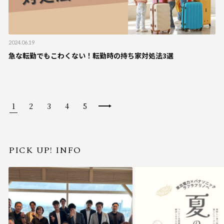
2024.06.19
急な転勤でもこわくない！転勤時の持ち家対処法3選
1
2
3
4
5
PICK UP! INFO