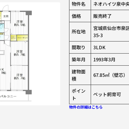
物件名
ネオハイツ泉中央
価格
販売終了
宮城県仙台市泉
所在地
35-3
間取り
3LDK
築年月
1993年3月
建物面
67.85㎡（壁芯）
積
ポイン
ペット飼育可
ト
物件の詳細はこちら