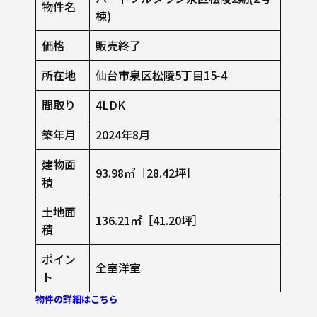
物件名
棟)
価格
販売終了
所在地
仙台市泉区松陵5丁⽬15-4
間取り
4LDK
築年月
2024年8月
建物面
93.98㎡［28.42坪］
積
土地面
136.21㎡［41.20坪］
積
ポイン
全室洋室
ト
物件の詳細はこちら