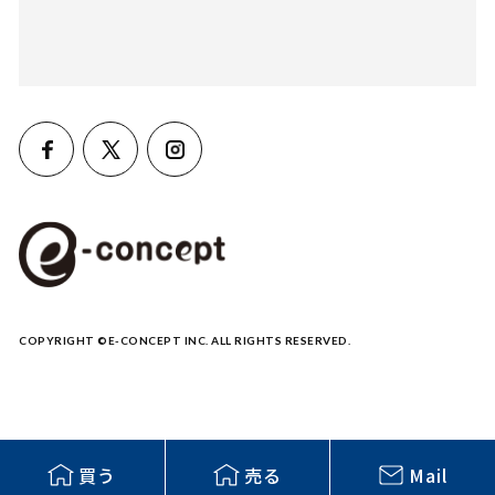
COPYRIGHT ©E-CONCEPT INC. ALL RIGHTS RESERVED.
買う
売る
Mail