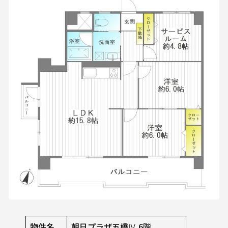
物件名
朝日プラザ五橋Ⅳ 6階