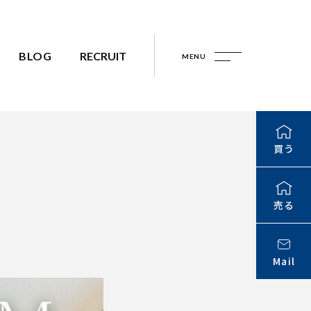
BLOG
RECRUIT
MENU
買う
売る
Mail